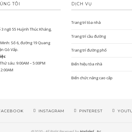
ÚNG TÔI
DỊCH VỤ
Trang trí tòa nhà
ố 3 ngõ 55 Huỳnh Thúc Kháng,
Trang trí cầu đường
í Minh: Số 6, đường 19 Quang
ận Gò Vấp.
Trang trí đường phố
iệc
 Thứ sáu: 9:00AM – 5:00PM
Biển hiệu tòa nhà
12:00AM
Biển chức năng cao cấp
FACEBOOK
INSTAGRAM
PINTEREST
YOUT
@2020 - All Right Reserved by
Hadaled., Jsc