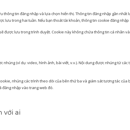
lưu thông tin đăng nhập và lựa chọn hiển thị. Thông tin đăng nhập gần nhất l
c lưu trong hai tuần. Nếu bạn thoát tài khoản, thông tin cookie đăng nhập 
sẽ được lưu trong trình duyệt. Cookie này không chứa thông tin cá nhân và 
c nhúng (ví dụ: video, hình ảnh, bài viết, v.v.). Nội dung được nhúng từ c
cookie, nhúng các trình theo dõi của bên thứ ba và giám sát tương tác của
đã đăng nhập vào trang web đó.
 với ai