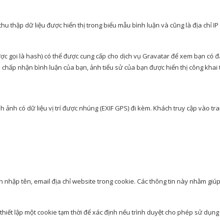
 thu thập dữ liệu được hiển thị trong biểu mẫu bình luận và cũng là địa chỉ
ược gọi là hash) có thể được cung cấp cho dịch vụ Gravatar để xem bạn có
hi chấp nhận bình luận của bạn, ảnh tiểu sử của bạn được hiển thị công khai
h ảnh có dữ liệu vị trí được nhúng (EXIF GPS) đi kèm. Khách truy cập vào tran
n nhập tên, email địa chỉ website trong cookie. Các thông tin này nhằm giúp
 thiết lập một cookie tạm thời để xác định nếu trình duyệt cho phép sử dụn