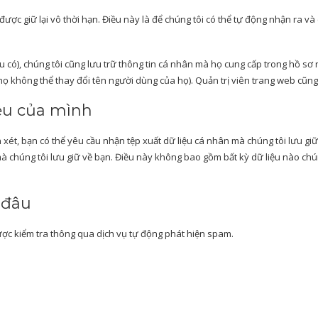
 được giữ lại vô thời hạn. Điều này là để chúng tôi có thể tự động nhận ra v
u có), chúng tôi cũng lưu trữ thông tin cá nhân mà họ cung cấp trong hồ sơ
 họ không thể thay đổi tên người dùng của họ). Quản trị viên trang web cũng
iệu của mình
 xét, bạn có thể yêu cầu nhận tệp xuất dữ liệu cá nhân mà chúng tôi lưu gi
à chúng tôi lưu giữ về bạn. Điều này không bao gồm bất kỳ dữ liệu nào chún
 đâu
ược kiểm tra thông qua dịch vụ tự động phát hiện spam.