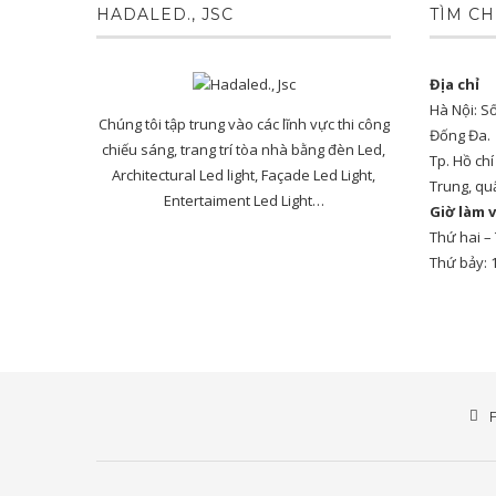
HADALED., JSC
TÌM CH
Địa chỉ
Hà Nội: S
Chúng tôi tập trung vào các lĩnh vực thi công
Đống Đa.
chiếu sáng, trang trí tòa nhà bằng đèn Led,
Tp. Hồ ch
Architectural Led light, Façade Led Light,
Trung, qu
Entertaiment Led Light…
Giờ làm v
Thứ hai –
Thứ bảy: 