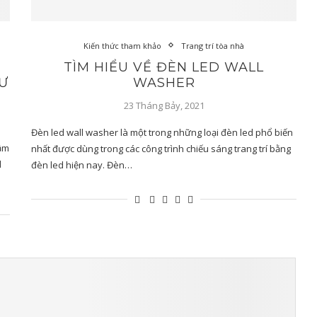
Kiến thức tham khảo
Trang trí tòa nhà
TÌM HIỂU VỀ ĐÈN LED WALL
Ư
WASHER
23 Tháng Bảy, 2021
Đèn led wall washer là một trong những loại đèn led phổ biến
tầm
nhất được dùng trong các công trình chiếu sáng trang trí bằng
d
đèn led hiện nay. Đèn…