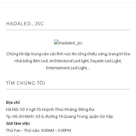
HADALED., JSC
Chúng tôi tập trung vào các lĩnh vực thi công chiếu sáng, trang trí tòa
nhà bằng đèn Led, Architectural Led light, Façade Led Light,
Entertaiment Led Light…
TÌM CHÚNG TÔI
Địa chỉ
Hà Nội: Số 3 ngõ 55 Huỳnh Thúc Kháng, Đống Đa.
Tp. Hồ chí Minh: Số 6, đường 19 Quang Trung, quận Gò Vấp.
Giờ làm việc
Thứ hai – Thứ sáu: 9:00AM – 5:00PM