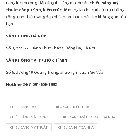
năng lực thi công, đáp ứng thi công mọi dự án
chiếu sáng mỹ
thuật công trình, kiến trúc
để mang lại cho chủ đầu tư những
công trình chiếu sáng đẹp nhất hoàn hảo nhất cho không gian của
bạn.
VĂN PHÒNG HÀ NỘI:
Số 3, ngõ 55 Huỳnh Thúc Kháng, Đống Đa, Hà Nội
VĂN PHÒNG TẠI TP.HỒ CHÍ MINH
Số 6, đường 19 Quang Trung, phường 8, quân Gò Vấp
Hotline 24/7: 091-600-1992
CHIEU SANG DO THI
CHIẾU SÁNG KIẾN TRÚC
CHIẾU SÁNG MẶT DỰNG
CHIẾU SÁNG MẶT NGOÀI TÒA NHÀ
CHIẾU SÁNG MỸ THUẬT
CHIẾU SÁNG TÒA NHÀ