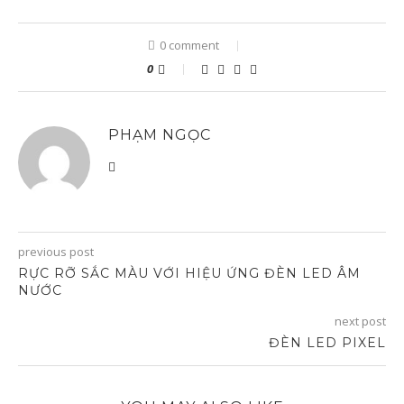
0 comment
0
PHẠM NGỌC
previous post
RỰC RỠ SẮC MÀU VỚI HIỆU ỨNG ĐÈN LED ÂM
NƯỚC
next post
ĐÈN LED PIXEL