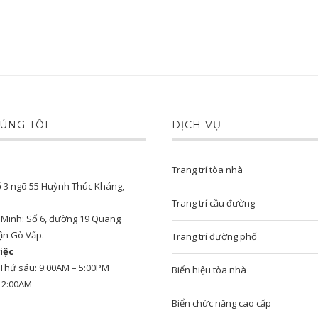
ÚNG TÔI
DỊCH VỤ
Trang trí tòa nhà
ố 3 ngõ 55 Huỳnh Thúc Kháng,
Trang trí cầu đường
í Minh: Số 6, đường 19 Quang
ận Gò Vấp.
Trang trí đường phố
iệc
 Thứ sáu: 9:00AM – 5:00PM
Biển hiệu tòa nhà
12:00AM
Biển chức năng cao cấp