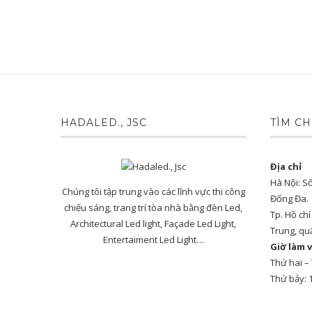
HADALED., JSC
TÌM CH
Địa chỉ
Hà Nội: S
Chúng tôi tập trung vào các lĩnh vực thi công
Đống Đa.
chiếu sáng, trang trí tòa nhà bằng đèn Led,
Tp. Hồ ch
Architectural Led light, Façade Led Light,
Trung, qu
Entertaiment Led Light…
Giờ làm v
Thứ hai –
Thứ bảy: 