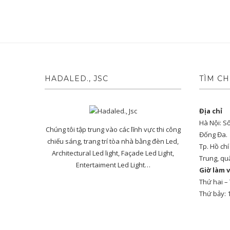
HADALED., JSC
TÌM CH
Địa chỉ
Hà Nội: S
Chúng tôi tập trung vào các lĩnh vực thi công
Đống Đa.
chiếu sáng, trang trí tòa nhà bằng đèn Led,
Tp. Hồ ch
Architectural Led light, Façade Led Light,
Trung, qu
Entertaiment Led Light…
Giờ làm v
Thứ hai –
Thứ bảy: 