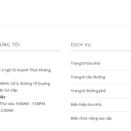
ÚNG TÔI
DỊCH VỤ
Trang trí tòa nhà
ố 3 ngõ 55 Huỳnh Thúc Kháng,
Trang trí cầu đường
í Minh: Số 6, đường 19 Quang
ận Gò Vấp.
Trang trí đường phố
iệc
 Thứ sáu: 9:00AM – 5:00PM
Biển hiệu tòa nhà
12:00AM
Biển chức năng cao cấp