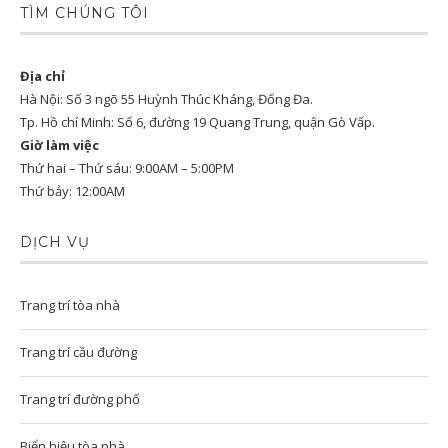
TÌM CHÚNG TÔI
Địa chỉ
Hà Nội: Số 3 ngõ 55 Huỳnh Thúc Kháng, Đống Đa.
Tp. Hồ chí Minh: Số 6, đường 19 Quang Trung, quận Gò Vấp.
Giờ làm việc
Thứ hai – Thứ sáu: 9:00AM – 5:00PM
Thứ bảy: 12:00AM
DỊCH VỤ
Trang trí tòa nhà
Trang trí cầu đường
Trang trí đường phố
Biển hiệu tòa nhà