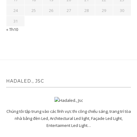
24
25
26
27
28
29
30
31
« Th10
HADALED., JSC
Chúng tôi tập trung vào các lĩnh vực thi công chiếu sáng, trang trí tòa
nhà bằng đèn Led, Architectural Led light, Façade Led Light,
Entertaiment Led Light…