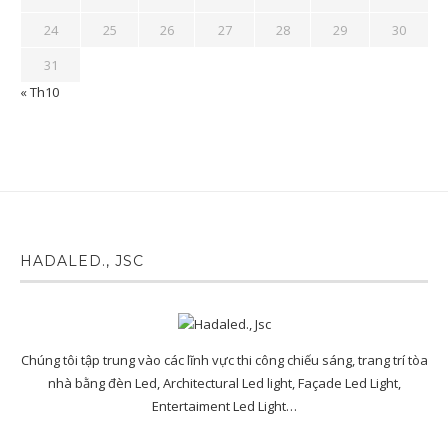
24
25
26
27
28
29
30
31
« Th10
HADALED., JSC
Chúng tôi tập trung vào các lĩnh vực thi công chiếu sáng, trang trí tòa
nhà bằng đèn Led, Architectural Led light, Façade Led Light,
Entertaiment Led Light…