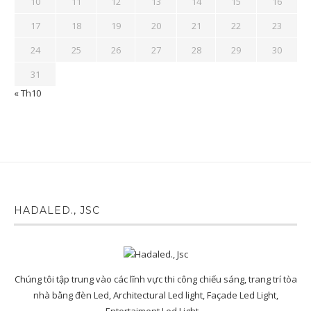
10
11
12
13
14
15
16
17
18
19
20
21
22
23
24
25
26
27
28
29
30
31
« Th10
HADALED., JSC
Chúng tôi tập trung vào các lĩnh vực thi công chiếu sáng, trang trí tòa
nhà bằng đèn Led, Architectural Led light, Façade Led Light,