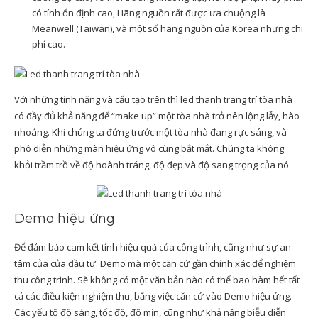
có tính ổn định cao, Hãng nguồn rất được ưa chuộng là
Meanwell (Taiwan), và một số hãng nguồn của Korea nhưng chi
phí cao.
Với những tính năng và cấu tạo trên thì led thanh trang trí tòa nhà
có đầy đủ khả năng để “make up” một tòa nhà trở nên lộng lẫy, hào
nhoáng. Khi chúng ta đứng trước một tòa nhà đang rực sáng, và
phô diễn những màn hiệu ứng vô cùng bắt mắt. Chúng ta không
khỏi trầm trồ về độ hoành tráng, độ đẹp và độ sang trọng của nó.
Demo hiệu ứng
Để đảm bảo cam kết tính hiệu quả của công trình, cũng như sự an
tâm của của đầu tư. Demo mà một căn cứ gần chính xác để nghiệm
thu công trình. Sẽ không có một văn bản nào có thể bao hàm hết tất
cả các điều kiện nghiệm thu, bằng việc căn cứ vào Demo hiệu ứng.
Các yếu tố độ sáng, tốc độ, độ mịn, cũng như khả năng biễu diễn