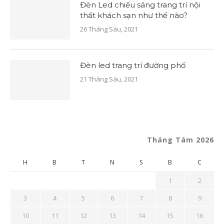
Đèn Led chiếu sáng trang trí nội
thất khách sạn như thế nào?
26 Tháng Sáu, 2021
Đèn led trang trí đường phố
21 Tháng Sáu, 2021
Tháng Tám 2026
H
B
T
N
S
B
C
1
2
3
4
5
6
7
8
9
10
11
12
13
14
15
16