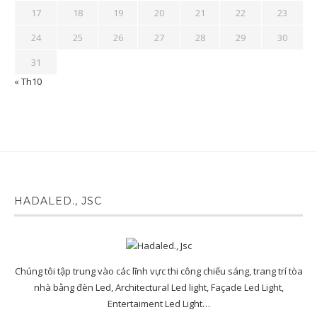
17
18
19
20
21
22
23
24
25
26
27
28
29
30
31
« Th10
HADALED., JSC
Chúng tôi tập trung vào các lĩnh vực thi công chiếu sáng, trang trí tòa
nhà bằng đèn Led, Architectural Led light, Façade Led Light,
Entertaiment Led Light…