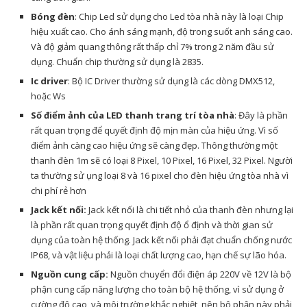
Bóng đèn
: Chip Led sử dụng cho Led tòa nhà này là loại Chip
hiệu xuất cao. Cho ánh sáng mạnh, độ trong suốt anh sáng cao.
Và độ giảm quang thông rất thấp chỉ 7% trong 2 năm đầu sử
dụng. Chuẩn chip thường sử dụng là 2835.
Ic driver
: Bộ IC Driver thường sử dụng là các dòng DMX512,
hoặc Ws
Số điểm ảnh của LED thanh trang trí tòa nhà
: Đây là phần
rất quan trọng để quyết định độ mịn màn của hiệu ứng. Vì số
điểm ảnh càng cao hiệu ứng sẽ càng đẹp. Thông thường một
thanh đèn 1m sẽ có loại 8 Pixel, 10 Pixel, 16 Pixel, 32 Pixel. Người
ta thường sử ụng loại 8 và 16 pixel cho đèn hiệu ứng tòa nhà vì
chi phí rẻ hơn
Jack kết nối:
Jack kết nối là chi tiết nhỏ của thanh đèn nhưng lại
là phần rất quan trọng quyết định độ ổ định và thời gian sử
dụng của toàn hệ thống. Jack kết nối phải đạt chuẩn chống nước
IP68, và vật liệu phải là loại chất lượng cao, hạn chế sự lão hóa.
Nguồn cung cấp:
Nguồn chuyển đổi điện áp 220V về 12V là bộ
phận cung cấp năng lượng cho toàn bộ hệ thống, vì sử dụng ở
cường độ cao, và môi trường khắc nghiệt, nên bộ phận này phải