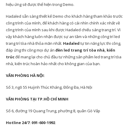
hiệu ứng sẽ được thể hiện trong Demo.
Hadaled sẵn sàng thiết kế Demo cho khách hàng tham khảo trước
công trình của mình, để khách hàng có cái nhìn chính xác nhất về
công trình của mình sau khi được Hadaled chiếu sáng trang trí. Vì
vậy khách hàng luôn nhận được sự an tâm và những công trí led
trang trí tòa nhà thỏa mãn nhất.
Hadaled
tự tin năng lực thi công,
đáp ứng thi công mọi dự án
đèn led trang trí tòa nhà, kiến
trúc
để mang lại cho chủ đầu tư những sản phẩm led trang trí tòa
nhà, kiến trúc hoàn hảo nhất cho không gian của bạn.
VĂN PHÒNG HÀ NỘI:
Số 3, ngõ 55 Huỳnh Thúc Kháng, Đống Đa, Hà Nội
VĂN PHÒNG TẠI TP.HỒ CHÍ MINH
Số 6, đường 19 Quang Trung, phường 8, quân Gò Vấp
Hotline 24/7: 091-600-1992