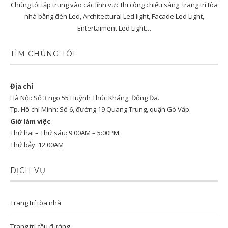
Chúng tôi tập trung vào các lĩnh vực thi công chiếu sáng, trang trí tòa
nhà bằng đèn Led, Architectural Led light, Façade Led Light,
Entertaiment Led Light…
TÌM CHÚNG TÔI
Địa chỉ
Hà Nội: Số 3 ngõ 55 Huỳnh Thúc Kháng, Đống Đa.
Tp. Hồ chí Minh: Số 6, đường 19 Quang Trung, quận Gò Vấp.
Giờ làm việc
Thứ hai – Thứ sáu: 9:00AM – 5:00PM
Thứ bảy: 12:00AM
DỊCH VỤ
Trang trí tòa nhà
Trang trí cầu đường