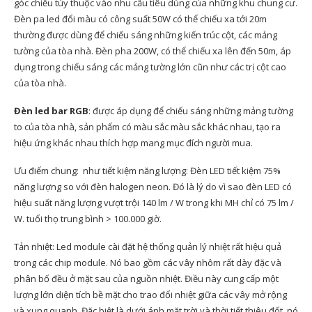
góc chiếu tùy thuộc vào nhu cầu tiêu dùng của những khu chung cư.
Đèn pa led đổi màu có công suất 50W có thể chiếu xa tới 20m
thường được dùng để chiếu sáng những kiến trúc cột, các mảng
tường của tòa nhà. Đèn pha 200W, có thể chiếu xa lên đến 50m, áp
dụng trong chiếu sáng các mảng tường lớn cũn như các trị cột cao
của tòa nhà.
Đèn led bar RGB
: được áp dụng để chiếu sáng những mảng tường
to của tòa nhà, sản phẩm có màu sắc màu sắc khác nhau, tạo ra
hiệu ứng khác nhau thích hợp mang mục đích người mua.
Ưu điểm chung: như tiết kiệm năng lượng: Đèn LED tiết kiệm 75%
năng lượng so với đèn halogen neon. Đó là lý do vì sao đèn LED có
hiệu suất năng lượng vượt trội 140 lm / W trong khi MH chỉ có 75 lm /
W. tuổi thọ trung bình > 100.000 giờ.
Tản nhiệt: Led module cài đặt hệ thống quản lý nhiệt rất hiệu quả
trong các chip module. Nó bao gồm các vây nhôm rất dày đặc và
phân bố đều ở mặt sau của nguồn nhiệt. Điều này cung cấp một
lượng lớn diện tích bề mặt cho trao đổi nhiệt giữa các vây mở rộng
và xung quanh. Đặc biệt là dưới ánh mặt trời và thời tiết thiêu đốt, nó