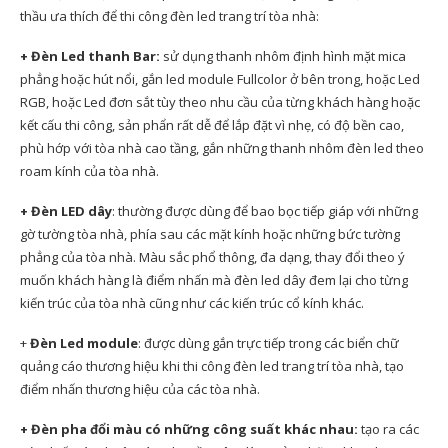
thầu ưa thích để thi công đèn led trang trí tòa nhà:
+
Đèn Led thanh Bar:
sử dụng thanh nhôm định hình mặt mica
phẳng hoặc hút nổi, gắn led module Fullcolor ở bên trong, hoặc Led
RGB, hoặc Led đơn sắt tùy theo nhu cầu của từng khách hàng hoặc
kết cấu thi công, sản phẩn rất dễ để lắp đặt vì nhẹ, có độ bền cao,
phù hớp với tòa nhà cao tầng, gắn những thanh nhôm đèn led theo
roam kính của tòa nhà.
+ Đèn LED dây
: thường được dùng để bao bọc tiếp giáp với những
gờ tường tòa nhà, phía sau các mặt kính hoặc những bức tường
phẳng của tòa nhà. Màu sắc phổ thông, đa dạng, thay đổi theo ý
muốn khách hàng là điểm nhấn mà đèn led dây đem lại cho từng
kiến trúc của tòa nhà cũng như các kiến trúc cổ kính khác.
+
Đèn Led module
: được dùng gắn trực tiếp trong các biển chữ
quảng cáo thương hiệu khi thi công đèn led trang trí tòa nhà, tạo
điểm nhấn thương hiệu của các tòa nhà.
+
Đèn pha đổi màu có những công suất khác nhau:
tạo ra các