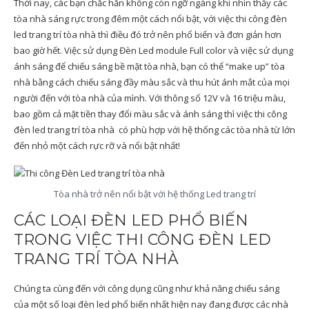
Thời nay, các bạn chắc hẳn không còn ngỡ ngàng khi nhìn thấy các
tòa nhà sáng rực trong đêm một cách nổi bật, với việc thi công đèn
led trang trí tòa nhà thì điều đó trở nên phổ biến và đơn giản hơn
bao giờ hết. Việc sử dụng Đèn Led module Full color và việc sử dụng
ánh sáng để chiếu sáng bề mặt tòa nhà, bạn có thể “make up” tòa
nhà bằng cách chiếu sáng đầy màu sắc và thu hút ánh mắt của mọi
người đến với tòa nhà của mình. Với thông số 12V và 16 triệu màu,
bao gồm cả mặt tiền thay đổi màu sắc và ánh sáng thì việc thi công
đèn led trang trí tòa nhà có phù hợp với hệ thống các tòa nhà từ lớn
đến nhỏ một cách rực rỡ và nổi bật nhất!
Tòa nhà trở nên nổi bật với hệ thống Led trang trí
CÁC LOẠI ĐÈN LED PHỔ BIẾN
TRONG VIỆC THI CÔNG ĐÈN LED
TRANG TRÍ TÒA NHÀ
Chúng ta cùng đến với công dụng cũng như khả năng chiếu sáng
của một số loại đèn led phổ biến nhất hiện nay đang được các nhà