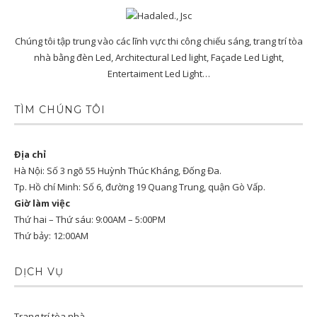
Chúng tôi tập trung vào các lĩnh vực thi công chiếu sáng, trang trí tòa
nhà bằng đèn Led, Architectural Led light, Façade Led Light,
Entertaiment Led Light…
TÌM CHÚNG TÔI
Địa chỉ
Hà Nội: Số 3 ngõ 55 Huỳnh Thúc Kháng, Đống Đa.
Tp. Hồ chí Minh: Số 6, đường 19 Quang Trung, quận Gò Vấp.
Giờ làm việc
Thứ hai – Thứ sáu: 9:00AM – 5:00PM
Thứ bảy: 12:00AM
DỊCH VỤ
Trang trí tòa nhà