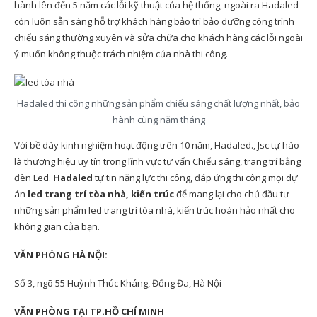
hành lên đến 5 năm các lỗi kỹ thuật của hệ thống, ngoài ra Hadaled
còn luôn sẵn sàng hỗ trợ khách hàng bảo trì bảo dưỡng công trình
chiếu sáng thường xuyên và sửa chữa cho khách hàng các lỗi ngoài
ý muốn không thuộc trách nhiệm của nhà thi công.
Hadaled thi công những sản phẩm chiếu sáng chất lượng nhất, bảo
hành cùng năm tháng
Với bề dày kinh nghiệm hoạt động trên 10 năm, Hadaled., Jsc tự hào
là thương hiệu uy tín trong lĩnh vực tư vấn Chiếu sáng, trang trí bằng
đèn Led.
Hadaled
tự tin năng lực thi công, đáp ứng thi công mọi dự
án
led trang trí tòa nhà, kiến trúc
để mang lại cho chủ đầu tư
những sản phẩm led trang trí tòa nhà, kiến trúc hoàn hảo nhất cho
không gian của bạn.
VĂN PHÒNG HÀ NỘI:
Số 3, ngõ 55 Huỳnh Thúc Kháng, Đống Đa, Hà Nội
VĂN PHÒNG TẠI TP.HỒ CHÍ MINH