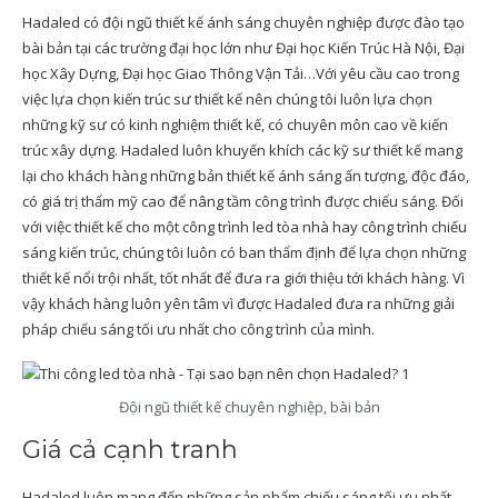
Hadaled có đội ngũ thiết kế ánh sáng chuyên nghiệp được đào tạo
bài bản tại các trường đại học lớn như Đại học Kiến Trúc Hà Nội, Đại
học Xây Dựng, Đại học Giao Thông Vận Tải…Với yêu cầu cao trong
việc lựa chọn kiến trúc sư thiết kế nên chúng tôi luôn lựa chọn
những kỹ sư có kinh nghiệm thiết kế, có chuyên môn cao về kiến
trúc xây dựng. Hadaled luôn khuyến khích các kỹ sư thiết kế mang
lại cho khách hàng những bản thiết kế ánh sáng ấn tượng, độc đáo,
có giá trị thẩm mỹ cao để nâng tầm công trình được chiếu sáng. Đối
với việc thiết kế cho một công trình led tòa nhà hay công trình chiếu
sáng kiến trúc, chúng tôi luôn có ban thẩm định để lựa chọn những
thiết kế nổi trội nhất, tốt nhất để đưa ra giới thiệu tới khách hàng. Vì
vậy khách hàng luôn yên tâm vì được Hadaled đưa ra những giải
pháp chiếu sáng tối ưu nhất cho công trình của mình.
Đội ngũ thiết kế chuyên nghiệp, bài bản
Giá cả cạnh tranh
Hadaled luôn mang đến những sản phẩm chiếu sáng tối ưu nhất